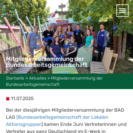
Mitgliederversammlung der
Bundesarbeitsgemeinschaft
Startseite
»
Aktuelles
»
Mitgliederversammlung der
Bundesarbeitsgemeinschaft
11.07.2025
Bei der diesjährigen Mitgliederversammlung der BAG
LAG
(Bundesarbeitsgemeinschaft der Lokalen
Aktionsgruppen
) kamen Ende Juni Vertreterinnen und
Vertreter aus ganz Deutschland im E-Werk in