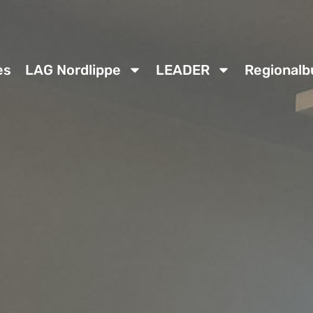
es
LAG Nordlippe
LEADER
Regionalb