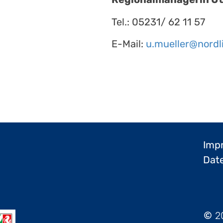
Tel.: 05231/ 62 11 57
E-Mail:
u.mueller@nordl
Imp
Dat
2