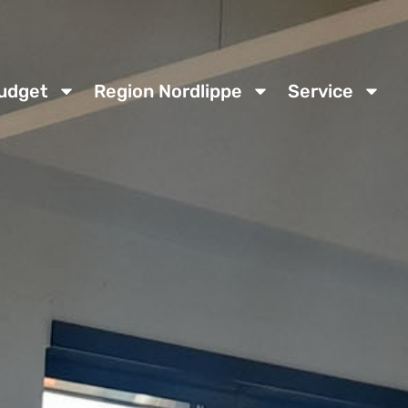
udget
Region Nordlippe
Service