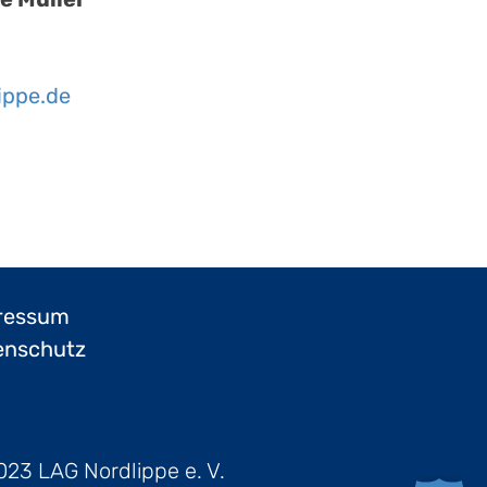
ippe.de
ressum
enschutz
023 LAG Nordlippe e. V.