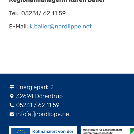
Tel.: 05231/ 62 11 59
E-Mail:
k.baller@nordlippe.net
Energiepark 2
32694 Dörentrup
05231 / 62 11 59
info[at]nordlippe.net