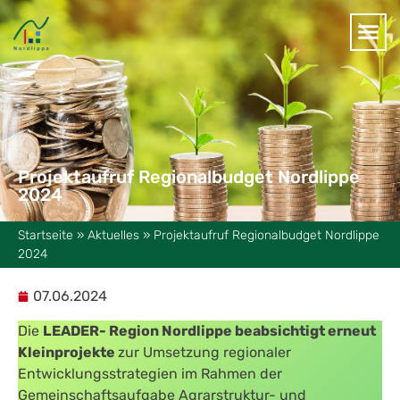
Projektaufruf Regionalbudget Nordlippe
2024
Startseite
»
Aktuelles
»
Projektaufruf Regionalbudget Nordlippe
2024
07.06.2024
Die
LEADER- Region Nordlippe beabsichtigt erneut
Kleinprojekte
zur Umsetzung regionaler
Entwicklungsstrategien im Rahmen der
Gemeinschaftsaufgabe Agrarstruktur- und