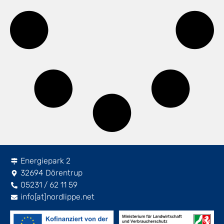
Energiepark 2
32694 Dörentrup
05231 / 62 11 59
info[at]nordlippe.net