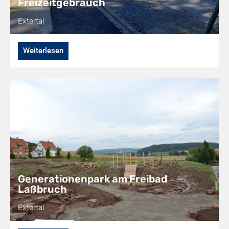
Freizeitgebrauch
Extertal
Weiterlesen
Generationenpark am Freibad
Laßbruch
Extertal