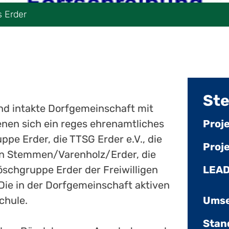
s Erder
Ste
 und intakte Dorfgemeinschaft mit
denen sich ein reges ehrenamtliches
Proj
pe Erder, die TTSG Erder e.V., die
Proj
in Stemmen/Varenholz/Erder, die
Löschgruppe Erder der Freiwilligen
LEAD
 Die in der Dorfgemeinschaft aktiven
chule.
Umse
Stan