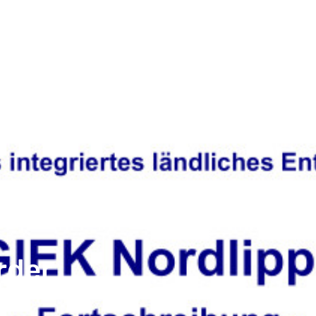
es
LAG Nordlippe
LEADER
Regionalb
rder