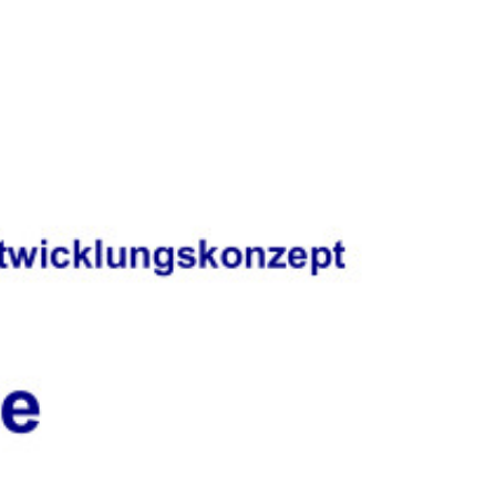
udget
Region Nordlippe
Service