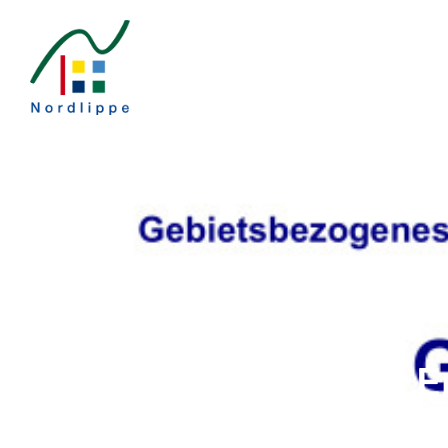
Start
Aktuell
Multifunktionshaus E