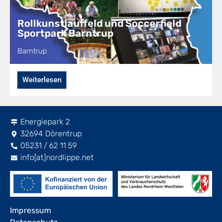
Rollkunstlauffeld und Soccerfield
Sportpark Barntrup
Barntrup
Weiterlesen
Energiepark 2
32694 Dörentrup
05231 / 62 11 59
info[at]nordlippe.net
Impressum