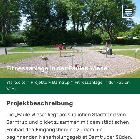
Fitnessanlage in der Faulen Wiese
Startseite
»
Projekte
»
Barntrup
»
Fitnessanlage in der Faulen
Wiese
Projektbeschreibung
Die „Faule Wiese“ liegt am südlichen Stadtrand von
Barntrup und bildet zusammen mit dem städtischen
Freibad den Eingangsbereich zu dem hier
beginnenden Naherholungsgebiet Barntruper Süden.