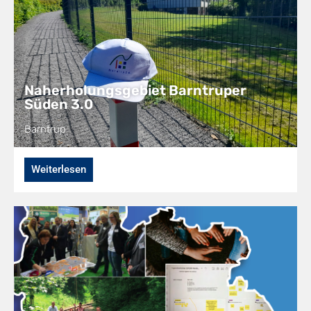
Naherholungsgebiet Barntruper
Süden 3.0
Barntrup
Weiterlesen